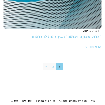
5 דקות קריאה
"גדול מצוּוֶה ועושה": בין זהות להזדהות
קרא עוד
»
2
1
בית
מאמרים בגמרא ובאמונה
צוות בית המדרש
אודותינו
עוד